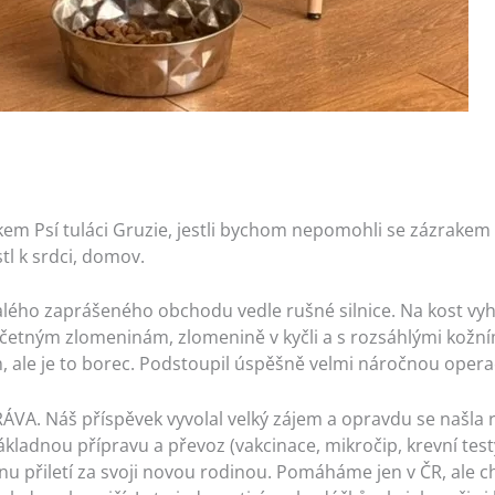
kem Psí tuláci Gruzie, jestli bychom nepomohli se zázrakem
stl k srdci, domov.
ého zaprášeného obchodu vedle rušné silnice. Na kost vyhu
etným zlomeninám, zlomenině v kyčli a s rozsáhlými kožní
m, ale je to borec. Podstoupil úspěšně velmi náročnou opera
A. Náš příspěvek vyvolal velký zájem a opravdu se našla r
nákladnou přípravu a převoz (vakcinace, mikročip, krevní test
nu přiletí za svoji novou rodinou. Pomáháme jen v ČR, ale ch