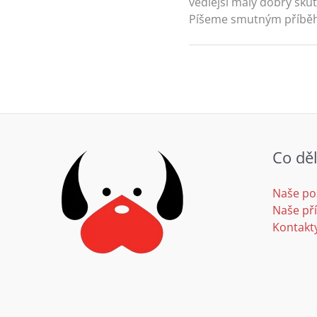
vedlejší malý dobrý skut
Píšeme smutným příbě
Co dě
Naše po
Naše př
Kontakt