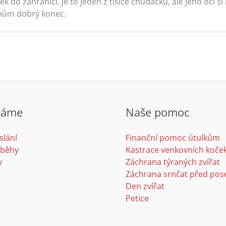
ek do zahraničí. Je to jeden z tisíce chudáčků, ale jeho oči
hům dobrý konec.
láme
Naše pomoc
slání
Finanční pomoc útulkům
íběhy
Kastrace venkovních koče
y
Záchrana týraných zvířat
Záchrana srnčat před po
Den zvířat
Petice