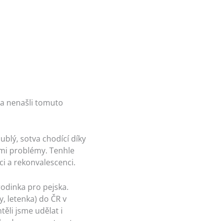
 a nenašli tomuto
blý, sotva chodící díky
mi problémy. Tenhle
ci a rekonvalescenci.
odinka pro pejska.
y, letenka) do ČR v
těli jsme udělat i