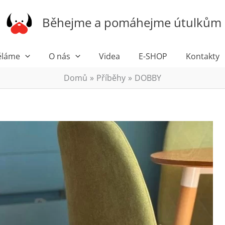
Běhejme a pomáhejme útulkům
ěláme
O nás
Videa
E-SHOP
Kontakty
Domů
Příběhy
DOBBY