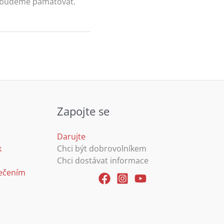
 si budeme pamatovat.
Zapojte se
Darujte
k
Chci být dobrovolníkem
Chci dostávat informace
sečením