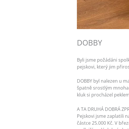
DOBBY
Byli jsme požádáni spol
pejskovi, který jim přiro
DOBBY byl nalezen u mal
špatně srostlým mnohač
kluk si procházel pekle
A TA DRUHÁ DOBRÁ ZPRÁV
Pejskovi jsme zaplatili 
částce 25.000 Kč. V břez